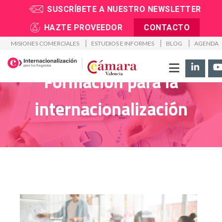
SUSCRÍBETE A NUESTRO NEWSLETTER
Inicio
>
Soluciones
>
Formación para la internacionalización
HAZTE PROVEEDOR
CONTACTO
MISIONES COMERCIALES
ESTUDIOS E INFORMES
BLOG
AGENDA
Formación para la
internacionalización