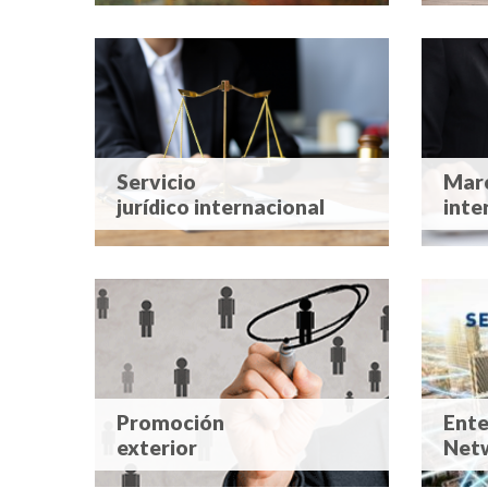
Servicio
Mar
jurídico internacional
inte
Promoción
Ente
exterior
Net