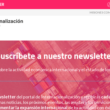
ER
MISIONES COM
TRAMITACIÓN
FORMACIÓN
TALENTO
PROVEEDORE
uscríbete a nuestro newslett
sobre la actividad económica internacional y el estado de l
wsletter
del portal de Internacionalización y recibirás
cad
mas noticias, los próximos eventos, las ayudas y los servici
mentar la expansión internacional
de tu actividad con éx