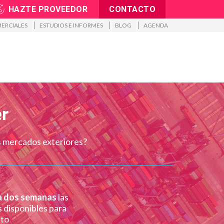
HAZTE PROVEEDOR
CONTACTO
ERCIALES
ESTUDIOS E INFORMES
BLOG
AGENDA
S
er
os mercados exteriores?
a dos semanas
las
os disponibles para
ito