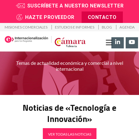
SUSCRÍBETE A NUESTRO NEWSLETTER
Inicio
>
Noticias
HAZTE PROVEEDOR
CONTACTO
MISIONES COMERCIALES
ESTUDIOS E INFORMES
BLOG
AGENDA
Noticias
Temas de actualidad económica y comercial a nivel
internacional
Noticias de «Tecnología e
Innovación»
VER TODAS LAS NOTICIAS