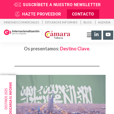
SUSCRÍBETE A NUESTRO NEWSLETTER
Acceder a un nuevo mercado conlleva riesgos e
incertidumbres, pero,
HAZTE PROVEEDOR
CONTACTO
¿Y si dispusierais de toda la información actual
MISIONES COMERCIALES
ESTUDIOS E INFORMES
BLOG
AGENDA
relacionada con la logística,
jurisdicción, economía y comportamiento del
consumidor del país de destino?
Os presentamos:
Destino Clave
.