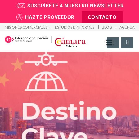
SUSCRÍBETE A NUESTRO NEWSLETTER
Inicio
>
Destino Clave
>
China
HAZTE PROVEEDOR
CONTACTO
MISIONES COMERCIALES
ESTUDIOS E INFORMES
BLOG
AGENDA