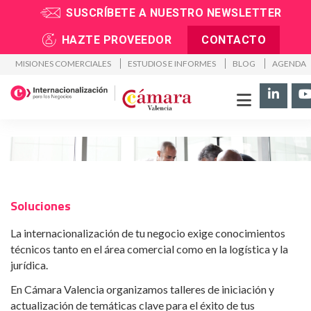
SUSCRÍBETE A NUESTRO NEWSLETTER
Inicio
>
Soluciones
>
Promoción exterior
>
Talleres
HAZTE PROVEEDOR
CONTACTO
MISIONES COMERCIALES
ESTUDIOS E INFORMES
BLOG
AGENDA
Aprende con nosotros cómo abordar tus
operaciones en el exterior con éxito
Soluciones
La internacionalización de tu negocio exige conocimientos
técnicos tanto en el área comercial como en la logística y la
jurídica.
En Cámara Valencia organizamos talleres de iniciación y
actualización de temáticas clave para el éxito de tus